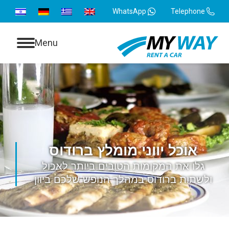
WhatsApp
Telephone
Menu
אוכל יווני מומלץ ברודוס
גלו את המקומות הטובים ביותר לאכול
ולשתות ברודוס במהלך הנופש שלכם ביוון