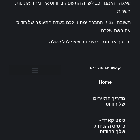
שאלה : הזמנו רכב לשדה התעופה ברודוס איך נזהה את נותני
השרות
תשובה : נציגי החברה ימתינו לכם בשדה התעופה של רודוס
עם השם שלכם
ובנוסף אנו תמיד זמינים בוואצפ לכל שאלה
קישורים מהירים
Cars Search Form HE
Peugeot 108 Open Top
מדריך התיירים של רודוס
Dacia Sandero Diesel
גיפט קארד - כרטיס ההנחות שלך ברודוס
Dacia Sandero Gasoline
Fiat 500 Cabrio Automatic
Home
מדריך התיירים
של רודוס
גיפט קארד -
כרטיס ההנחות
שלך ברודוס