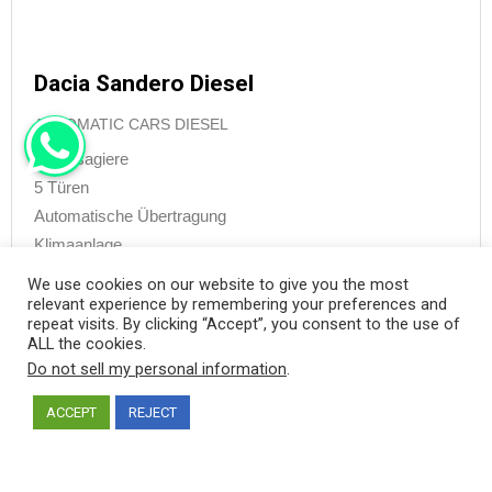
Dacia Sandero Diesel
AUTOMATIC CARS DIESEL
5 Passagiere
5 Türen
Automatische Übertragung
Klimaanlage
Kilometerstand: Unbegrenzt
We use cookies on our website to give you the most
Versicherung: Voll
relevant experience by remembering your preferences and
repeat visits. By clicking “Accept”, you consent to the use of
ALL the cookies.
Do not sell my personal information
.
ab
ACCEPT
REJECT
€
55.00