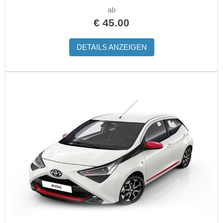
ab
€
45.00
DETAILS ANZEIGEN