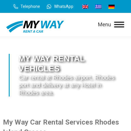
Telephone
WhatsApp
Menu
MY WAY RENTAL
VEHICLES
Car rental at Rhodes airport, Rhodes
port and delivery at any Hotel in
Rhodes area.
My Way Car Rental Services Rhodes