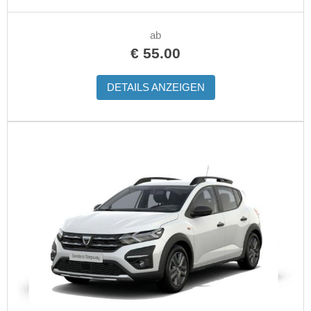
ab
€
55.00
DETAILS ANZEIGEN