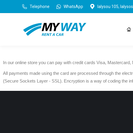
Telephone
WhatsApp
Ialysou 105, Ialysos
In our online store you can pay with credit cards Visa, Mastercard
All payments made using the card are processed through the electr
(Secure Sockets Layer - SSL). Encryption is a way of coding the infor