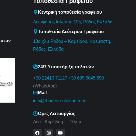
Τοποθεσία Γραφείου
Κεντρική τοποθεσία γραφείου
Λεωφόρος Ιαλυσού 105, Ρόδος Ελλάδα
Τοποθεσία Δεύτερου Γραφείου
ώσεων
13o χλμ Ρόδου – Καμείρου, Κρεμαστή,
Ρόδος, Ελλάδα
24/7 Υποστήριξη πελατών
+30 22410 71127
+30 699 6845 690
(WhatsApp)
Mail
info@rhodesrentalcar.com
Ωρες Λειτουργίας
Δευ - Κυρ: 8π.μ. - 10μ.μ.