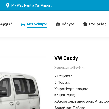
My Way Rent a Car Airport
Αρχική
Αυτοκίνητα
Oδηγός
Εταιρείες
Αρχική
Αυτοκίνητα
Oδηγός
Εταιρείες
VW Caddy
Χειροκίνητο Βενζίνη
7 Επιβάτες
5 Πόρτες
Χειροκίνητο σασμάν
Κλιματισμός
Χιλιομετρική απόσταση: Απεριόρ
Ασφάλιση: Πλήρης