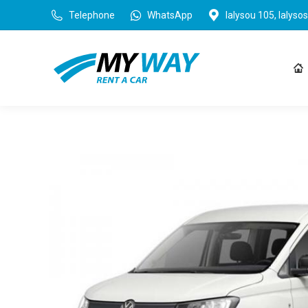
Telephone
WhatsApp
Ialysou 105, Ialysos