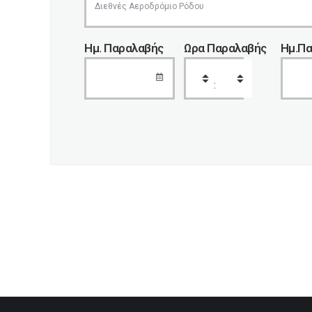
Ημ. Παραλαβής
Ωρα Παραλαβής
Ημ.Π
: